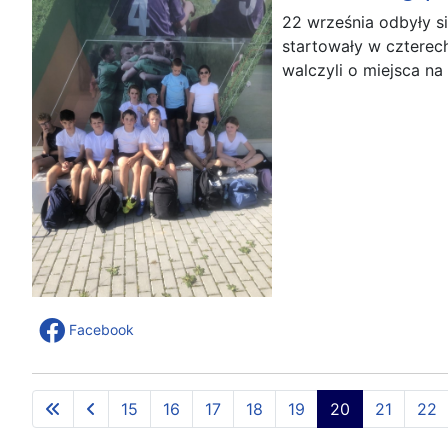
22 września odbyły si
startowały w czterech
walczyli o miejsca na
Facebook
15
16
17
18
19
20
21
22