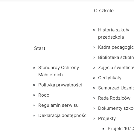
O szkole
Historia szkoły i
przedszkola
Kadra pedagogic
Start
Biblioteka szkol
Standardy Ochrony
Zajęcia świetlic
Małoletnich
Certyfikaty
Polityka prywatności
Samorząd Uczni
Rodo
Rada Rodziców
Regulamin serwisu
Dokumenty szko
Deklaracja dostępności
Projekty
Projekt 10.1.