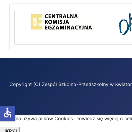
Copyright (C) Zespół Szkolno-Przedszkolny w Kwiato
accessible
Ta strona używa plików Cookies. Dowiedz się więcej o ce