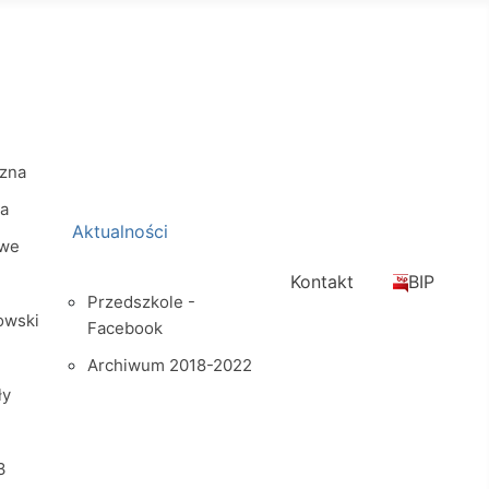
zna
na
Aktualności
owe
Kontakt
BIP
Przedszkole -
owski
Facebook
Archiwum 2018-2022
ły
3