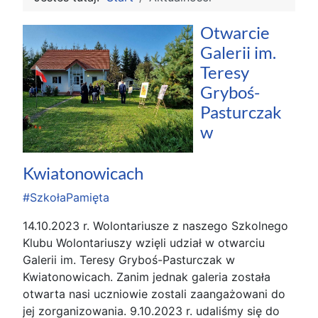
Otwarcie
Galerii im.
Teresy
Gryboś-
Pasturczak
w
Kwiatonowicach
#SzkołaPamięta
14.10.2023 r. Wolontariusze z naszego Szkolnego
Klubu Wolontariuszy wzięli udział w otwarciu
Galerii im. Teresy Gryboś-Pasturczak w
Kwiatonowicach. Zanim jednak galeria została
otwarta nasi uczniowie zostali zaangażowani do
jej zorganizowania. 9.10.2023 r. udaliśmy się do