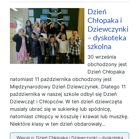
Dzień
Chłopaka i
Dziewczynki
– dyskoteka
szkolna
30 września
obchodzony jest
Dzień Chłopaka
natomiast 11 października obchodzony jest
Międzynarodowy Dzień Dziewczynek. Dlatego 11
października w naszej szkole odbył się Dzień
Dziewcząt i Chłopców. W ten dzień dziewczęta
musiały ubrać się w sukienkę lub spódnicę,
natomiast chłopcy w koszulę i krawat lub muszkę.
Niektóre klasy w ten dzień obdarowały...
Więcej o: Dzień Chłopaka i Dziewczynki – dyskoteka