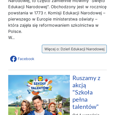
Narodowej, to często zamiennie mówimy "Święto
Edukacji Narodowej". Obchodzony jest w rocznicę
powstania w 1773 r. Komisji Edukacji Narodowej –
pierwszego w Europie ministerstwa oświaty –
która zajęła się reformowaniem szkolnictwa w
Polsce.
W...
Więcej o: Dzień Edukacji Narodowej
Facebook
Ruszamy z
akcją
"Szkoła
pełna
talentów"