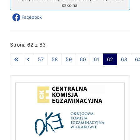
szkolna
Facebook
Strona 62 z 83
57
58
59
60
61
62
63
6