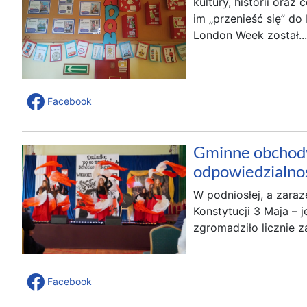
kultury, historii oraz
im „przenieść się” d
London Week został...
Facebook
Gminne obchody 
odpowiedzialno
W podniosłej, a zara
Konstytucji 3 Maja –
zgromadziło licznie z
Facebook