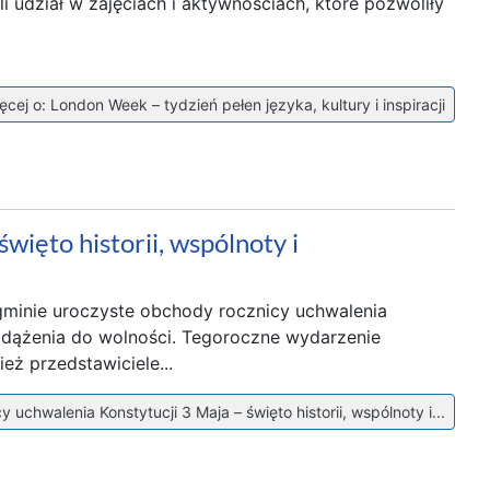
ali udział w zajęciach i aktywnościach, które pozwoliły
cej o: London Week – tydzień pełen języka, kultury i inspiracji
ięto historii, wspólnoty i
 gminie uroczyste obchody rocznicy uchwalenia
i dążenia do wolności. Tegoroczne wydarzenie
eż przedstawiciele...
uchwalenia Konstytucji 3 Maja – święto historii, wspólnoty i...