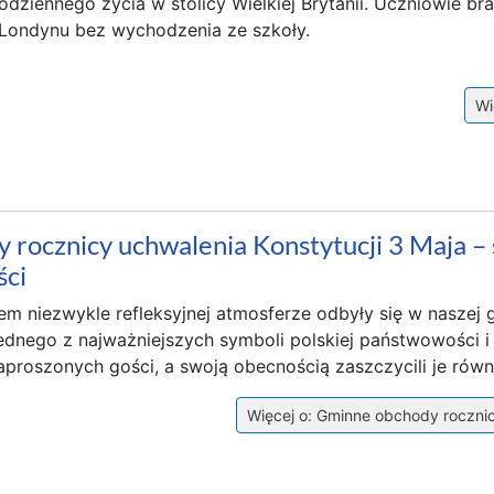
 codziennego życia w stolicy Wielkiej Brytanii. Uczniowie br
o Londynu bez wychodzenia ze szkoły.
Wię
rocznicy uchwalenia Konstytucji 3 Maja – św
ści
zem niezwykle refleksyjnej atmosferze odbyły się w naszej
 jednego z najważniejszych symboli polskiej państwowości 
aproszonych gości, a swoją obecnością zaszczycili je równi
Więcej o: Gminne obchody rocznicy 