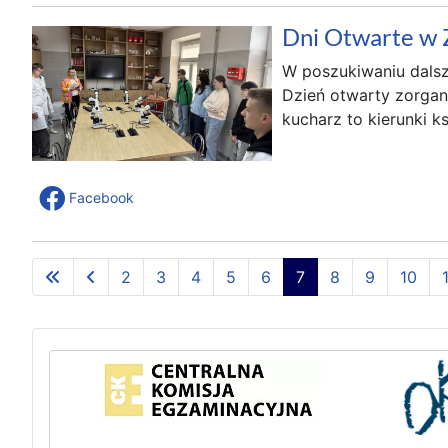
Dni Otwarte w 
W poszukiwaniu dalsze
Dzień otwarty zorgani
kucharz to kierunki 
Facebook
2
3
4
5
6
7
8
9
10