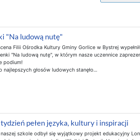
ki "Na ludową nutę"
cena Filii Ośrodka Kultury Gminy Gorlice w Bystrej wypełni
nki "Na ludową nutę", w którym nasze uczennice zaprezento
e podium!
o najlepszych głosów ludowych stanęło...
dzień pełen języka, kultury i inspiracji
 naszej szkole odbył się wyjątkowy projekt edukacyjny Lo