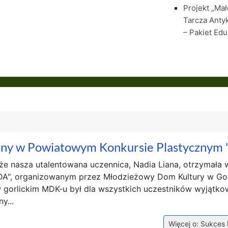
Projekt „Ma
Tarcza Anty
– Pakiet Edu
iany w Powiatowym Konkursie Plastyczny
że nasza utalentowana uczennica, Nadia Liana, otrzymał
A", organizowanym przez Młodzieżowy Dom Kultury w Gor
 gorlickim MDK-u był dla wszystkich uczestników wyjąt
y...
Więcej o: Sukces