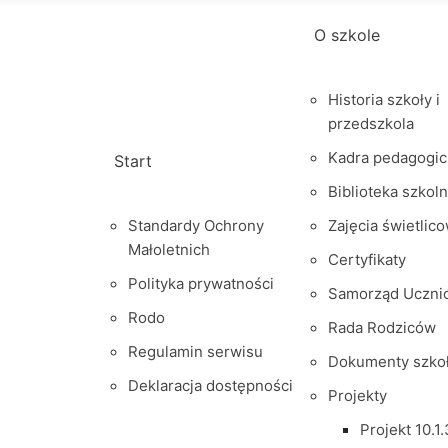
O szkole
Historia szkoły i
przedszkola
Kadra pedagogic
Start
Biblioteka szkol
Standardy Ochrony
Zajęcia świetlic
Małoletnich
Certyfikaty
Polityka prywatności
Samorząd Uczni
Rodo
Rada Rodziców
Regulamin serwisu
Dokumenty szko
Deklaracja dostępności
Projekty
Projekt 10.1.