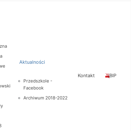
zna
na
Aktualności
owe
Kontakt
BIP
Przedszkole -
owski
Facebook
Archiwum 2018-2022
ły
3