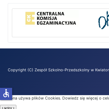
Copyright (C) Zespół Szkolno-Przedszkolny w Kwiato
accessible
Ta strona używa plików Cookies. Dowiedz się więcej o ce