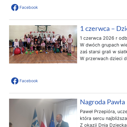
Facebook
1 czerwca – Dzi
1 czerwca 2026 r odb
W dwóch grupach wiek
zaś starsi grali w si
W przerwach dzieci do
Facebook
Nagroda Pawła 
Paweł Przepióra, ucze
która sercu najbliższ
Z okazji Dnia Dzieck