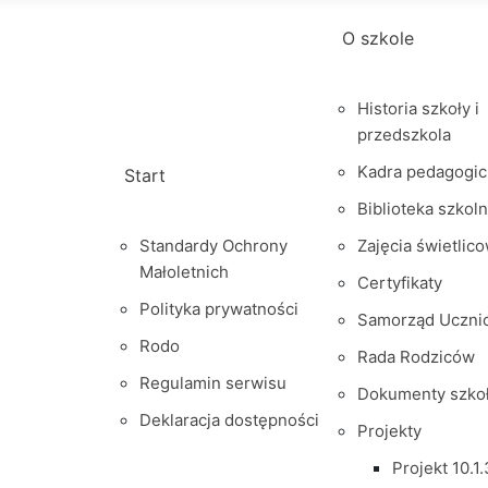
O szkole
Historia szkoły i
przedszkola
Kadra pedagogic
Start
Biblioteka szkol
Standardy Ochrony
Zajęcia świetlic
Małoletnich
Certyfikaty
Polityka prywatności
Samorząd Uczni
Rodo
Rada Rodziców
Regulamin serwisu
Dokumenty szko
Deklaracja dostępności
Projekty
Projekt 10.1.