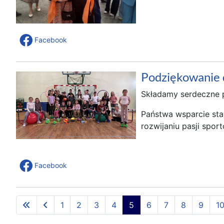
Facebook
Podziękowanie 
Składamy serdeczne p
Państwa wsparcie sta
rozwijaniu pasji spo
Facebook
1
2
3
4
5
6
7
8
9
1