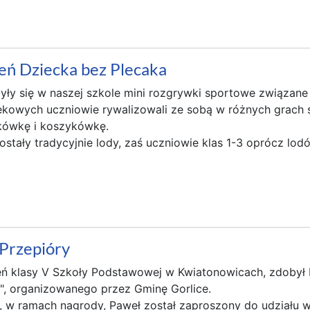
eń Dziecka bez Plecaka
yły się w naszej szkole mini rozgrywki sportowe związane
owych uczniowie rywalizowali ze sobą w różnych grach sp
atkówkę i koszykówkę.
stały tradycyjnie lody, zaś uczniowie klas 1-3 oprócz lodów
Przepióry
ń klasy V Szkoły Podstawowej w Kwiatonowicach, zdobył I 
a", organizowanego przez Gminę Gorlice.
a, w ramach nagrody, Paweł został zaproszony do udziału