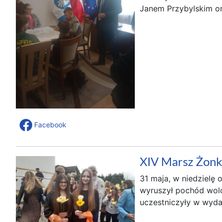
Janem Przybylskim or
Facebook
XIV Marsz Żonk
31 maja, w niedzielę 
wyruszył pochód wolo
uczestniczyły w wydar