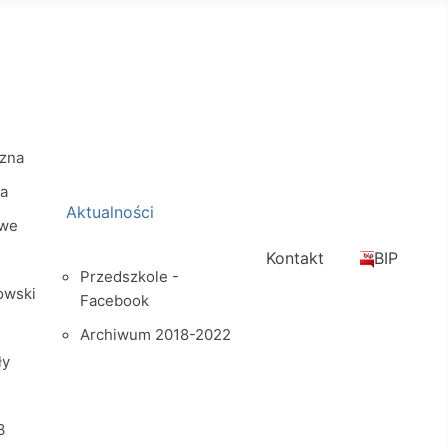
zna
na
Aktualności
owe
Kontakt
BIP
Przedszkole -
owski
Facebook
Archiwum 2018-2022
ły
3