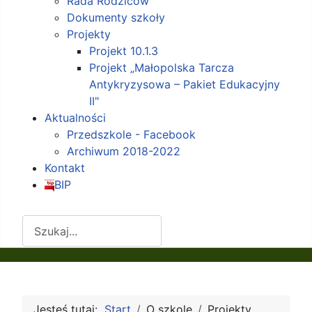
Rada Rodziców
Dokumenty szkoły
Projekty
Projekt 10.1.3
Projekt „Małopolska Tarcza
Antykryzysowa – Pakiet Edukacyjny
II"
Aktualności
Przedszkole - Facebook
Archiwum 2018-2022
Kontakt
BIP
Szukaj
Jesteś tutaj:
Start
O szkole
Projekty