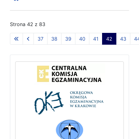
Strona 42 z 83
37
38
39
40
41
42
43
4