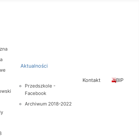
zna
na
Aktualności
owe
Kontakt
BIP
Przedszkole -
owski
Facebook
Archiwum 2018-2022
ły
3