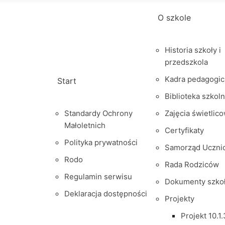
O szkole
Historia szkoły i
przedszkola
Kadra pedagogic
Start
Biblioteka szkol
Standardy Ochrony
Zajęcia świetlic
Małoletnich
Certyfikaty
Polityka prywatności
Samorząd Uczni
Rodo
Rada Rodziców
Regulamin serwisu
Dokumenty szko
Deklaracja dostępności
Projekty
Projekt 10.1.