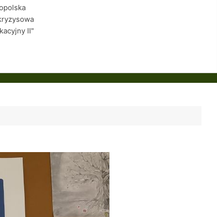
łopolska
kryzysowa
kacyjny II"